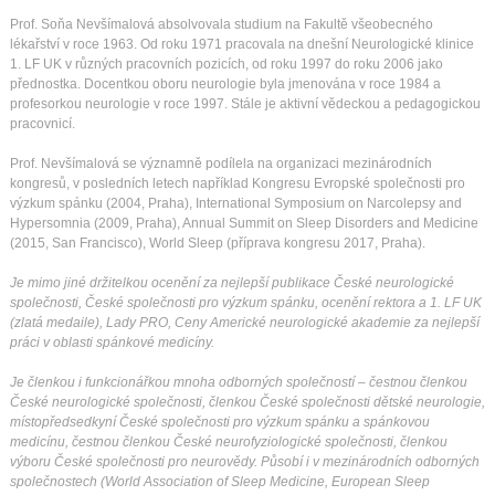
Prof. Soňa Nevšímalová absolvovala studium na Fakultě všeobecného
lékařství v roce 1963. Od roku 1971 pracovala na dnešní Neurologické klinice
1. LF UK v různých pracovních pozicích, od roku 1997 do roku 2006 jako
přednostka. Docentkou oboru neurologie byla jmenována v roce 1984 a
profesorkou neurologie v roce 1997. Stále je aktivní vědeckou a pedagogickou
pracovnicí.
Prof. Nevšímalová se významně podílela na organizaci mezinárodních
kongresů, v posledních letech například Kongresu Evropské společnosti pro
výzkum spánku (2004, Praha), International Symposium on Narcolepsy and
Hypersomnia (2009, Praha), Annual Summit on Sleep Disorders and Medicine
(2015, San Francisco), World Sleep (příprava kongresu 2017, Praha).
Je mimo jiné držitelkou ocenění za nejlepší publikace České neurologické
společnosti, České společnosti pro výzkum spánku, ocenění rektora a 1. LF UK
(zlatá medaile), Lady PRO, Ceny Americké neurologické akademie za nejlepší
práci v oblasti spánkové medicíny.
Je členkou i funkcionářkou mnoha odborných společností – čestnou členkou
České neurologické společnosti, členkou České společnosti dětské neurologie,
místopředsedkyní České společnosti pro výzkum spánku a spánkovou
medicínu, čestnou členkou České neurofyziologické společnosti, členkou
výboru České společnosti pro neurovědy. Působí i v mezinárodních odborných
společnostech (World Association of Sleep Medicine, European Sleep