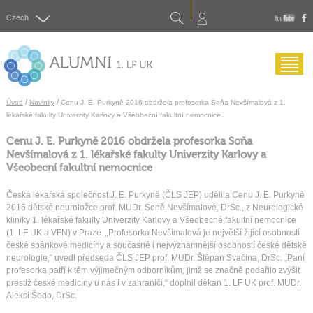
Search
Czech
yout
f
Menu
/
/
Úvod
Novinky
Cenu J. E. Purkyně 2016 obdržela profesorka Soňa Nevšímalová z 1.
lékařské fakulty Univerzity Karlovy a Všeobecní fakultní nemocnice
Cenu J. E. Purkyně 2016 obdržela profesorka Soňa
Nevšímalová z 1. lékařské fakulty Univerzity Karlovy a
Všeobecní fakultní nemocnice
Česká lékařská společnost J. E. Purkyně (ČLS JEP) udělila Cenu J. E. Purkyně
2016 dětské neuroložce prof. MUDr. Soně Nevšímalové, DrSc., z Neurologické
kliniky 1. lékařské fakulty Univerzity Karlovy a Všeobecné fakultní nemocnice
(1. LF UK a VFN) v Praze.
„
Profesorka Nevšímalová je největší žijící osobností
české spánkové medicíny a současně i nejvýznamnější osobností české dětské
neurologie,“ uvedl předseda ČLS JEP prof. MUDr. Štěpán Svačina, DrSc. „Paní
profesorka patří k těm výjimečným odborníkům, jimž se značně podařilo zvýšit
prestiž české medicíny u nás i v zahraničí,“ doplnil děkan 1. LF UK prof. MUDr.
Aleksi Šedo, DrSc.