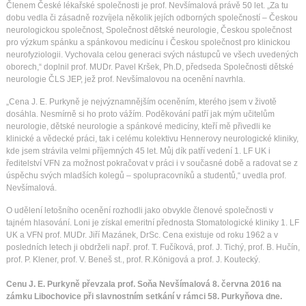
Členem České lékařské společnosti je prof. Nevšímalová právě 50 let. „Za tu
dobu vedla či zásadně rozvíjela několik jejích odborných společností­ – Českou
neurologickou společnost, Společnost dětské neurologie, Českou společnost
pro výzkum spánku a spánkovou medicínu i Českou společnost pro klinickou
neurofyziologii. Vychovala celou generaci svých nástupců ve všech uvedených
oborech,“ doplnil prof. MUDr. Pavel Kršek, Ph.D, předseda Společnosti dětské
neurologie ČLS JEP, jež prof. Nevšímalovou na ocenění navrhla.
„Cena J. E. Purkyně je nejvýznamnějším oceněním, kterého jsem v životě
dosáhla. Nesmírně si ho proto vážím. Poděkování patří jak mým učitelům
neurologie, dětské neurologie a spánkové medicíny, kteří mě přivedli ke
klinické a vědecké práci, tak i celému kolektivu Hennerovy neurologické kliniky,
kde jsem strávila velmi příjemných 45 let. Můj dík patří vedení 1. LF UK i
ředitelství VFN za možnost pokračovat v práci i v současné době a radovat se z
úspěchu svých mladších kolegů – spolupracovníků a studentů,“ uvedla prof.
Nevšímalová.
O udělení letošního ocenění rozhodli jako obvykle členové společnosti v
tajném hlasování. Loni je získal emeritní přednosta Stomatologické kliniky 1. LF
UK a VFN prof. MUDr. Jiří Mazánek, DrSc. Cena existuje od roku 1962 a v
posledních letech ji obdrželi např. prof. T. Fučíková, prof. J. Tichý, prof. B. Hučín,
prof. P. Klener, prof. V. Beneš st., prof. R.Königová a prof. J. Koutecký.
Cenu J. E. Purkyně převzala prof. Soňa Nevšímalová 8. června 2016 na
zámku Libochovice při slavnostním setkání v rámci 58. Purkyňova dne.