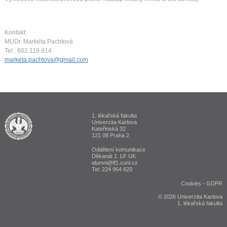
Kontakt:
MUDr. Markéta Pachtová
Tel.: 602 119 914
marketa.pachtova@gmail.com
1. lékařská fakulta
ALUMNI 1. lékařská fakulta Univerzita Karlova v Praze
Univerzita Karlova
Kateřinská 32
121 08 Praha 2
Oddělení komunikace
Děkanát 1. LF UK
alumni@lf1.cuni.cz
Tel: 224 964 620
Cookies
-
GDPR
© 2026 Univerzita Karlova
1. lékařská fakulta