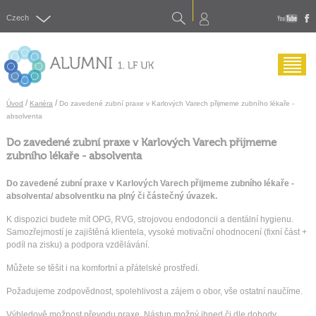
Search
Czech
yout
f
Menu
/
/
Úvod
Kariéra
Do zavedené zubní praxe v Karlových Varech přijmeme zubního lékaře -
absolventa
Do zavedené zubní praxe v Karlových Varech přijmeme
zubního lékaře - absolventa
Do zavedené zubní praxe v Karlových Varech přijmeme zubního lékaře -
absolventa/ absolventku na plný či částečný úvazek.
K dispozici budete mít OPG, RVG, strojovou endodoncii a dentální hygienu.
Samozřejmostí je zajištěná klientela, vysoké motivační ohodnocení (fixní část +
podíl na zisku) a podpora vzdělávání.
Můžete se těšit i na komfortní a přátelské prostředí.
Požadujeme zodpovědnost, spolehlivost a zájem o obor, vše ostatní naučíme.
Výhledově možnost převodu praxe. Nástup možný ihned či dle dohody.