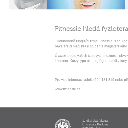
Fitnessie hledá fyzioter
Dlouhodobě fungující firma Fitnessie, s.r.o. (
bakaláře či magistra (i studenta magisterského
Úvazek podle vašich časových možností, obvykle
klientem. Kurzy typu pilates, jóga a další vítá
Pro více informací volejte 604 181 819 nebo piš
www.fitnessie.cz
1. lékařská fakulta
ALUMNI 1. lékařská fakulta Univerzi
Univerzita Karlova