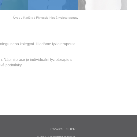
/
/
Úvod
Kariéra
Fitnessie hledá fyzioterapeuty
 kolegu nebo kolegyni. Hledáme fyzioterapeuta
Náplní práce je individuální fyzioterapie s
tové podmínky.
Cookies
-
GDPR