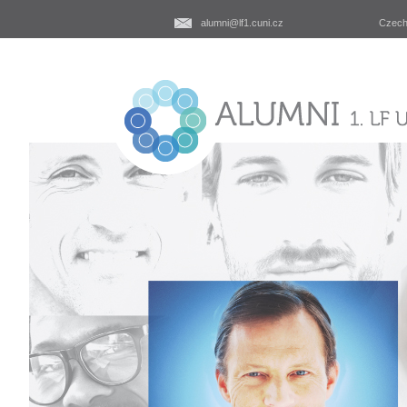
alumni@lf1.cuni.cz
Czec