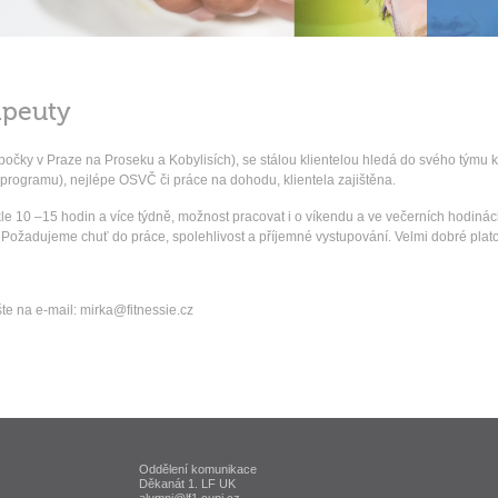
apeuty
pobočky v Praze na Proseku a Kobylisích), se stálou klientelou hledá do svého týmu
 programu), nejlépe OSVČ či práce na dohodu, klientela zajištěna.
 10 –15 hodin a více týdně, možnost pracovat i o víkendu a ve večerních hodinách. 
ny. Požadujeme chuť do práce, spolehlivost a příjemné vystupování. Velmi dobré pla
te na e-mail: mirka@fitnessie.cz
Oddělení komunikace
ta Karlova v Praze
Děkanát 1. LF UK