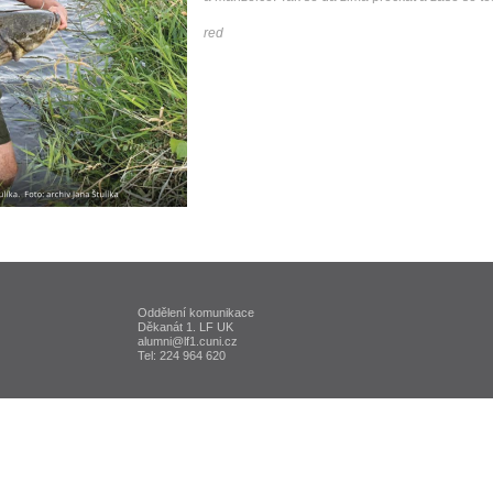
red
Oddělení komunikace
ta Karlova v Praze
Děkanát 1. LF UK
alumni@lf1.cuni.cz
Tel: 224 964 620