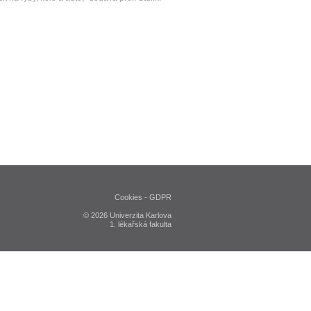
Cookies
-
GDPR
© 2026 Univerzita Karlova
1. lékařská fakulta