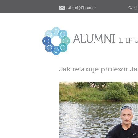
alumni@lf1.cuni.cz
Czec
Jak relaxuje profesor Ja