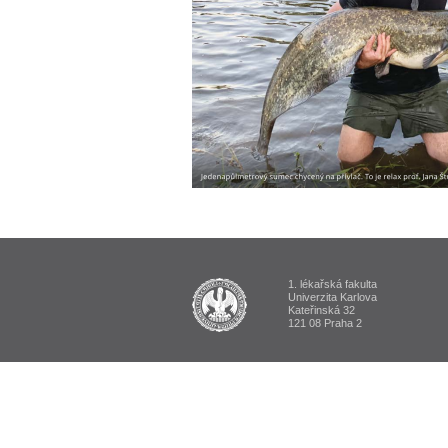
1. lékařská fakulta
ALUMNI 1. lékařská fakulta Univerzi
Univerzita Karlova
Kateřinská 32
121 08 Praha 2