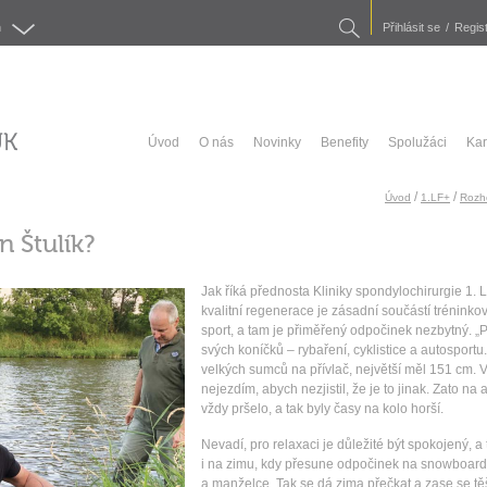
Search
h
Přihlásit se
/
Regist
Úvod
O nás
Novinky
Benefity
Spolužáci
Kar
/
/
Úvod
1.LF+
Rozho
n Štulík?
Jak říká přednosta Kliniky spondylochirurgie 1. 
kvalitní regenerace je zásadní součástí tréninko
sport, a tam je přiměřený odpočinek nezbytný. „P
svých koníčků – rybaření, cyklistice a autosportu.
velkých sumců na přívlač, největší měl 151 cm. V 
nejezdím, abych nezjistil, že je to jinak. Zato
vždy pršelo, a tak byly časy na kolo horší.
Nevadí, pro relaxaci je důležité být spokojený, a to
i na zimu, kdy přesune odpočinek na snowboard
a manželce. Tak se dá zima přečkat a zase se těši