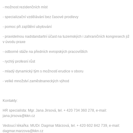
- možnost rezidenčních míst
- specializační vzdělávání bez časové prodlevy
- pomoc při zajištění ubytování
- pravidelnou nadstandartní účast na tuzemských i zahraničních kongresech již
v úvodu praxe
- odborné stáže na předních evropských pracovištích
- rychlý profesní růst
- mladý dynamický tým s možností erudice v oboru
- velké množství zaměstnaneckých výhod
Kontakty:
HR specialista: Mgr. Jana Jirsová, tel. + 420 734 360 278, e-mail:
jana.jirsova@kkn.cz
Vedoucí lékařka: MUDr. Dagmar Märzová, tel. + 420 602 842 739, e-mail:
dagmar.marzova@kkn.cz