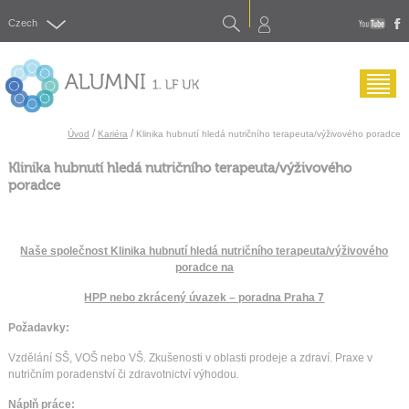
Search
Czech
yout
f
Menu
/
/
Úvod
Kariéra
Klinika hubnutí hledá nutričního terapeuta/výživového poradce
Klinika hubnutí hledá nutričního terapeuta/výživového
poradce
Naše společnost Klinika hubnutí hledá nutričního terapeuta/výživového
poradce na
HPP nebo zkrácený úvazek – poradna Praha 7
Požadavky:
Vzdělání SŠ, VOŠ nebo VŠ. Zkušenosti v oblasti prodeje a zdraví. Praxe v
nutričním poradenství či zdravotnictví výhodou.
Náplň práce: