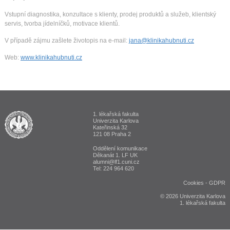
Vstupní diagnostika, konzultace s klienty, prodej produktů a služeb, klientský
servis, tvorba jídelníčků, motivace klientů.
V případě zájmu zašlete životopis na e-mail:
jana@klinikahubnuti.cz
Web:
www.klinikahubnuti.cz
1. lékařská fakulta
ALUMNI 1. lékařská fakulta Univerzita Karlova v Praze
Univerzita Karlova
Kateřinská 32
121 08 Praha 2
Oddělení komunikace
Děkanát 1. LF UK
alumni@lf1.cuni.cz
Tel: 224 964 620
Cookies
-
GDPR
© 2026 Univerzita Karlova
1. lékařská fakulta