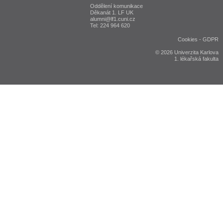
Oddělení komunikace
Děkanát 1. LF UK
alumni@lf1.cuni.cz
Tel: 224 964 620
Cookies
-
GDPR
© 2026 Univerzita Karlova
1. lékařská fakulta