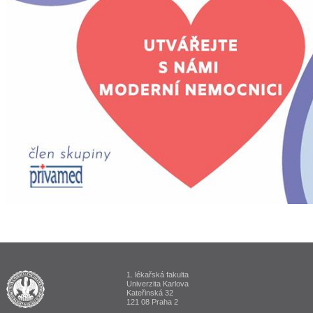
1. lékařská fakulta
ALUMNI 1. lékařská fakulta Univerzita Karlova v Praze
Univerzita Karlova
Kateřinská 32
121 08 Praha 2