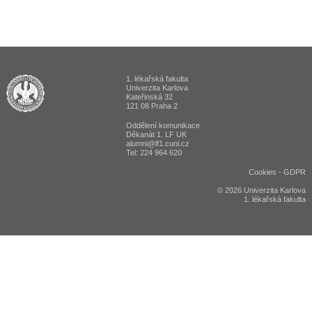
1. lékařská fakulta
ALUMNI 1. lékařská fakulta Univerzita Karlova v Praze
Univerzita Karlova
Kateřinská 32
121 08 Praha 2
Oddělení komunikace
Děkanát 1. LF UK
alumni@lf1.cuni.cz
Tel: 224 964 620
Cookies
-
GDPR
© 2026 Univerzita Karlova
1. lékařská fakulta