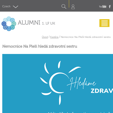
Search
Czech
yout
f
Menu
/
/
Úvod
Kariéra
Nemocnice Na Pleši hledá zdravotní sestru
Nemocnice Na Pleši hledá zdravotní sestru