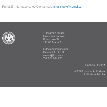
Pro bližší informace se ozvěte na mail:
milos.sibek@nemsl.cz
1. lékařská fakulta
ALUMNI 1. lékařská fakulta Univerzita Karlova v Praze
Univerzita Karlova
Kateřinská 32
121 08 Praha 2
Oddělení komunikace
Děkanát 1. LF UK
alumni@lf1.cuni.cz
Tel: 224 964 620
Cookies
-
GDPR
© 2026 Univerzita Karlova
1. lékařská fakulta