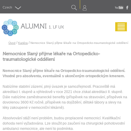
Search
Czech
yout
f
Menu
/
/
Úvod
Kariéra
Nemocnice Slaný přijme lékaře na Ortopedicko-traumatologické oddělení
Nemocnice Slaný přijme lékaře na Ortopedicko-
traumatologické oddělení
Nemocnice Slaný přijme lékaře na Ortopedicko-traumatologické oddělení.
Vhodné pro absolventa, eventuálně s ukončeným ortopedickým kmenem.
Nabízíme stabilní zázemí, plný úvazek je samozřejmostí. Pracoviště má
akreditaci I. stupně a výhledově v roce 2021 chce získat akreditaci II. stupně.
Dále nabízíme zaměstnanecké benefity (příspěvek na stravování, příspěvek na
dovolenou 3600 Kč ročně, příspěvek na dojíždění, dětské tábory a slevy na
léky zakoupené v nemocniční lékárně).
Absolvování stáží není problém, budou proplacené nemocnicí. Kvalifikační
dohoda není vyžadována. Lze sloužit po zaučení na chirurgické pohotovostní
ambulanci nemocnice, ale není to podmínka.