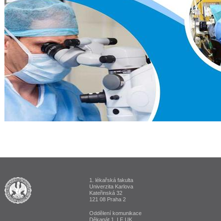
1. lékařská fakulta
ALUMNI 1. lékařská fakulta Univerzita Karlova v Praze
Univerzita Karlova
Kateřinská 32
121 08 Praha 2
Oddělení komunikace
Děkanát 1. LF UK