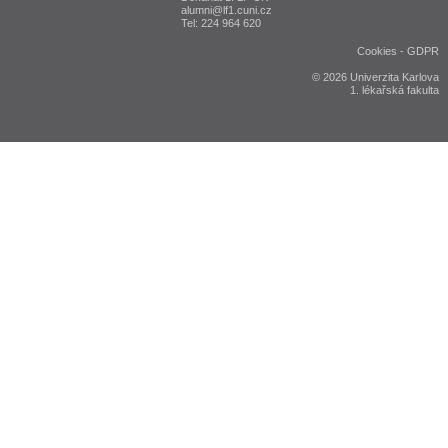
alumni@lf1.cuni.cz
Tel: 224 964 620
Cookies
-
GDPR
© 2026 Univerzita Karlova
1. lékařská fakulta