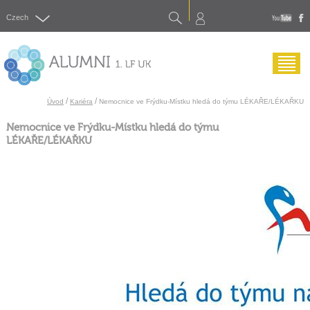
Search
Czech
yout
f
Menu
/
/
Úvod
Kariéra
Nemocnice ve Frýdku-Místku hledá do týmu LÉKAŘE/LÉKAŘKU
Nemocnice ve Frýdku-Místku hledá do týmu
LÉKAŘE/LÉKAŘKU