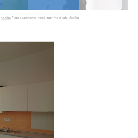
/
/
Kariéra
Obec Lochovice hledá zubního lékaře-lékařku