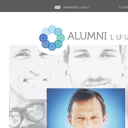
alumni@lf1.cuni.cz
Czec