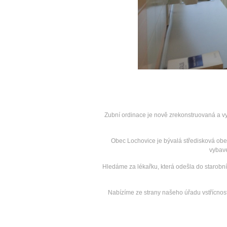
Zubní ordinace je nově zrekonstruovaná a v
Obec Lochovice je bývalá středisková obec,
vybave
Hledáme za lékařku, která odešla do starobn
Nabízíme ze strany našeho úřadu vstřícnos