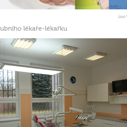
Úvod
ubního lékaře-lékařku