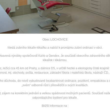
Obec LOCHOVICE
hledá zubního lékaře-lékařku a nabízí k pronájmu zubní ordinaci v obci.
ybavená výrobky společností KaVo a Gendex. Je součástí obecního zdravotního stře
lékařek i lékárnou.
 ležící cca 45 km od Prahy, u dálnice D5, v určitě hezké a ekologicky čisté krajině
nost, mj. obchody, pošta, restaurace, základní škola i mateřská škola, nádraží ČD, 
ího důchodu, do nově vybudované bezbariérové ordinace, pozitivní, empatickou a o
„svém“ odborně růst i přesvědčit o svých kvalitách.
t, zájem na korektním jednání a velkou spádovost možných pacientů. Součástí naše
odpovídajícího bydlení pro lékaře.
Bližší informace na :