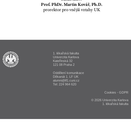
1. lékařská fakulta
ALUMNI 1. lékařská fakulta Univerzita Karlova v Praze
Univerzita Karlova
Kateřinská 32
121 08 Praha 2
Oddělení komunikace
Děkanát 1. LF UK
alumni@lf1.cuni.cz
Tel: 224 964 620
Cookies
-
GDPR
© 2026 Univerzita Karlova
1. lékařská fakulta