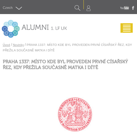
Search
Czech
yout
f
Menu
/
/
Úvod
Novinky
PRAHA 1337: MÍSTO KDE BYL PROVEDEN PRVNÍ CÍSAŘSKÝ ŘEZ, KDY
PŘEŽILA SOUČASNĚ MATKA I DÍTĚ
PRAHA 1337: MÍSTO KDE BYL PROVEDEN PRVNÍ CÍSAŘSKÝ
ŘEZ, KDY PŘEŽILA SOUČASNĚ MATKA I DÍTĚ