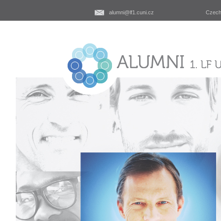
alumni@lf1.cuni.cz
Czec