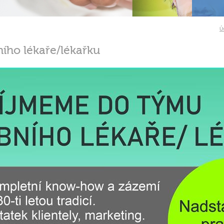
Ú
ího lékaře/lékařku