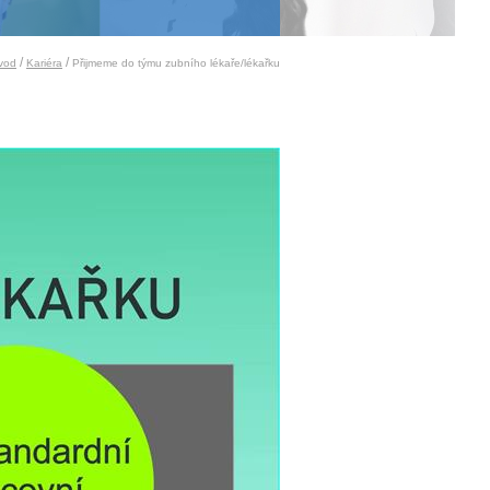
/
/
vod
Kariéra
Přijmeme do týmu zubního lékaře/lékařku