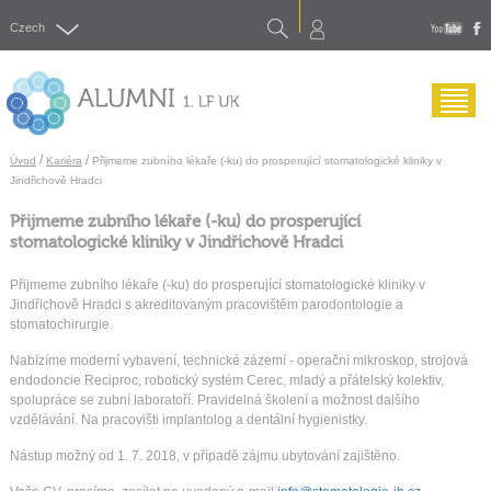
Search
Czech
yout
f
Menu
/
/
Úvod
Kariéra
Přijmeme zubního lékaře (-ku) do prosperující stomatologické kliniky v
Jindřichově Hradci
Přijmeme zubního lékaře (-ku) do prosperující
stomatologické kliniky v Jindřichově Hradci
Přijmeme zubního lékaře (-ku) do prosperující stomatologické kliniky v
Jindřichově Hradci s akreditovaným pracovištěm parodontologie a
stomatochirurgie.
Nabízíme moderní vybavení, technické zázemí - operační mikroskop, strojová
endodoncie Reciproc, robotický systém Cerec, mladý a přátelský kolektiv,
spolupráce se zubní laboratoří. Pravidelná školení a možnost dalšího
vzdělávání. Na pracovišti implantolog a dentální hygienistky.
Nástup možný od 1. 7. 2018, v případě zájmu ubytování zajištěno.