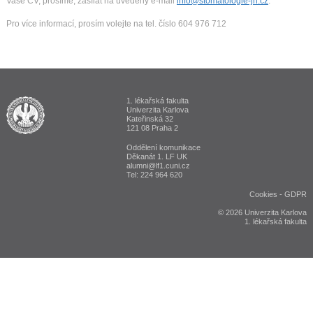
Vaše CV, prosíme, zasílat na uvedený e-mail
info@stomatologie-jh.cz
.
Pro více informací, prosím volejte na tel. číslo 604 976 712
1. lékařská fakulta
ALUMNI 1. lékařská fakulta Univerzita Karlova v Praze
Univerzita Karlova
Kateřinská 32
121 08 Praha 2
Oddělení komunikace
Děkanát 1. LF UK
alumni@lf1.cuni.cz
Tel: 224 964 620
Cookies
-
GDPR
© 2026 Univerzita Karlova
1. lékařská fakulta