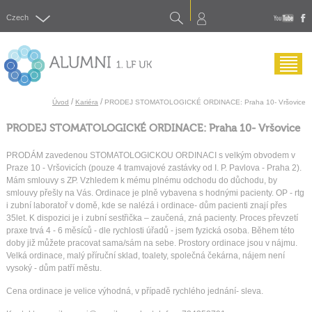
Search
Czech
yout
f
Menu
/
/
Úvod
Kariéra
PRODEJ STOMATOLOGICKÉ ORDINACE: Praha 10- Vršovice
PRODEJ STOMATOLOGICKÉ ORDINACE: Praha 10- Vršovice
PRODÁM zavedenou STOMATOLOGICKOU ORDINACI s velkým obvodem v
Praze 10 - Vršovicích (pouze 4 tramvajové zastávky od I. P. Pavlova - Praha 2).
Mám smlouvy s ZP. Vzhledem k mému plnému odchodu do důchodu, by
smlouvy přešly na Vás. Ordinace je plně vybavena s hodnými pacienty. OP - rtg
i zubní laboratoř v domě, kde se nalézá i ordinace- dům pacienti znají přes
35let. K dispozici je i zubní sestřička – zaučená, zná pacienty. Proces převzetí
praxe trvá 4 - 6 měsíců - dle rychlosti úřadů - jsem fyzická osoba. Během této
doby již můžete pracovat sama/sám na sebe. Prostory ordinace jsou v nájmu.
Velká ordinace, malý příruční sklad, toalety, společná čekárna, nájem není
vysoký - dům patří městu.
Cena ordinace je velice výhodná, v případě rychlého jednání- sleva.