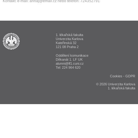
Kontakt: e-mail: annaj@email.cz nebo telefon: 724352791
1. lékařská fakulta
ALUMNI 1. lékařská fakulta Univerzita Karlova v Praze
Univerzita Karlova
Kateřinská 32
121 08 Praha 2
Oddělení komunikace
Děkanát 1. LF UK
alumni@lf1.cuni.cz
Tel: 224 964 620
Cookies
-
GDPR
© 2026 Univerzita Karlova
1. lékařská fakulta