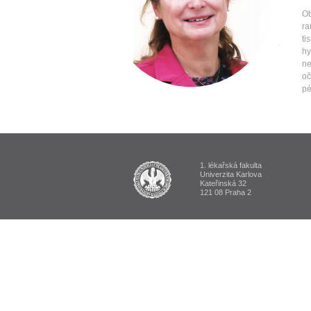
Ob
ra
ti
hy
ne
oč
pé
1. lékařská fakulta
ALUMNI 1. lékařská fakulta Univerzi
Univerzita Karlova
Kateřinská 32
121 08 Praha 2