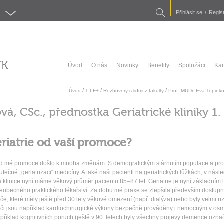
Search
h
Přihlásit se
/
Regist
Úvod
O nás
Novinky
Benefity
Spolužáci
Kar
/
/
/
Úvod
1.LF+
Rozhovory s lidmi z fakulty
Prof. MUDr. Eva Topinko
vá, CSc., přednostka Geriatrické kliniky 1
eriatrie od vaší promoce?
 mé promoce došlo k mnoha změnám. S demografickým stárnutím populace a prodlu
utečné „geriatrizaci“ medicíny. A také naši pacienti na geriatrických lůžkách, v násled
 klinice nyní máme věkový průměr pacientů 85–87 let. Geriatrie je nyní základní
eobecného praktického lékařství. Za dobu mé praxe se zlepšila především dostupno
če, které měly ještě před 30 lety věkové omezení (např. dialýza) nebo byly velmi ri
či jsou například kardiochirurgické výkony bezpečně prováděny i nemocným v os
příklad kognitivních poruch (ještě v 90. letech byly všechny projevy demence ozna