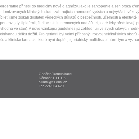
orgeriatrie přinesl do medicíny nové diagnózy, jako je sarkopenie a seniorská kře
ndomizovaných klinických studií zahrnujících nemocné vyšších a nejvyšších věkový
síciletí jsme získali dostatek vědeckých důkazů o bezpečnosti, účelnosti a efektivitě 
pertenzi, dyslipidémii, fibrilaci síní u nemocných nad 80 let, které léky představují pr
vhodná ve stáří). A nově vznikající guidelines již zohledňují ve svých cílových hodn
ekávanou délku dožití. Pro geriatrii byl velmi přínosný i rozvoj nelékařských oborů – 
če a klinické farmacie, které nyní doplňují geriatrický multidisciplinární tým a význa
Oddělení komunikace
ta Karlova v Praze
Děkanát 1. LF UK
alumni@lf1.cuni.cz
Tel: 224 964 620