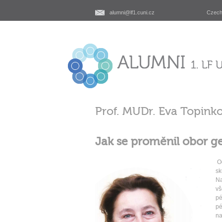
alumni@lf1.cuni.cz
Czec
Prof. MUDr. Eva Topinko
Jak se proměnil obor g
Od
sk
Na
vš
pé
pé
na