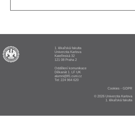
1. lékařská fakulta
ALUMNI 1. lékařská fakulta Univerzita Karlova v Praze
Univerzita Karlova
Kateřinská 32
121 08 Praha 2
Oddělení komunikace
Děkanát 1. LF UK
alumni@lf1.cuni.cz
Tel: 224 964 620
Cookies
-
GDPR
© 2026 Univerzita Karlova
1. lékařská fakulta