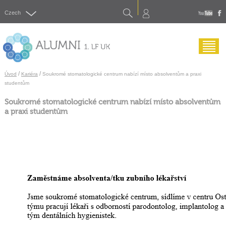
Search
Czech
yout
f
Menu
/
/
Úvod
Kariéra
Soukromé stomatologické centrum nabízí místo absolventům a praxi
studentům
Soukromé stomatologické centrum nabízí místo absolventům
a praxi studentům