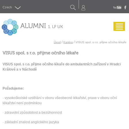
Search
Czech
yout
f
Menu
/
/
Úvod
Kariéra
VISUS spol. s r.o. přijme očního lékaře
VISUS spol. s r.o. přijme očního lékaře
VISUS spol. s r.o. přijme očního lékaře do ambulantních zařízení v Hradci
Králové a
v Náchodě
Požadujeme:
· vysokoškolské vzdělání v oboru všeobecné lékařství, praxe v oboru oční
lékařství není podmínkou
· zdravotní způsobilost a bezúhonnost
· základní znalost anglického jazyka