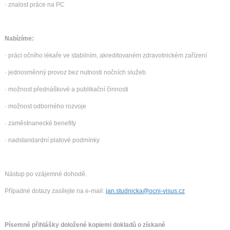
· znalost práce na PC
Nabízíme:
· práci očního lékaře ve stabilním, akreditovaném zdravotnickém zařízení
· jednosměnný provoz bez nutnosti nočních služeb
· možnost přednáškové a publikační činnosti
· možnost odborného rozvoje
· zaměstnanecké benefity
· nadstandardní platové podmínky
Nástup po vzájemné dohodě.
Případné dotazy zasílejte na e-mail:
jan.studnicka@ocni-visus.cz
Písemné přihlášky doložené kopiemi dokladů o získané