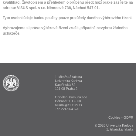
kvalifikaci,
životopisem a přehledem o průběhu předchozí praxe zasílejte na
adresu:
VISUS spol. s r.o. Němcové 738, Náchod 547 01.
Tyto osobní údaje budou použity pouze pro účely daného výběrového řízení.
Vyhrazujeme si právo výběrové řízení zrušit, případně nevybrat žádného
uchazeče.
1. lékařská fakulta
ALUMNI 1. lékařská fakulta Univerzita Karlova v Praze
Univerzita Karlova
Kateřinská 32
121 08 Praha 2
Oddělení komunikace
Děkanát 1. LF UK
alumni@lf1.cuni.cz
Tel: 224 964 620
Cookies
-
GDPR
© 2026 Univerzita Karlova
1. lékařská fakulta