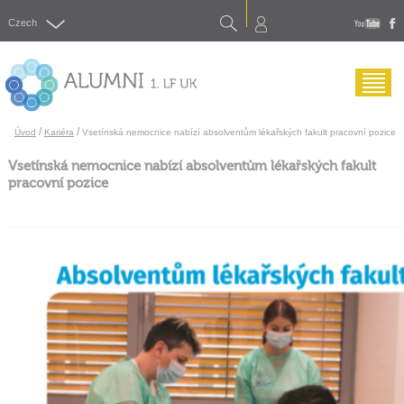
Search
Czech
yout
f
Menu
/
/
Úvod
Kariéra
Vsetínská nemocnice nabízí absolventům lékařských fakult pracovní pozice
Vsetínská nemocnice nabízí absolventům lékařských fakult
pracovní pozice