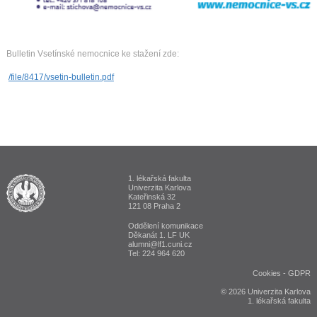
Bulletin Vsetínské nemocnice ke stažení zde:
/file/8417/vsetin-bulletin.pdf
1. lékařská fakulta
ALUMNI 1. lékařská fakulta Univerzita Karlova v Praze
Univerzita Karlova
Kateřinská 32
121 08 Praha 2
Oddělení komunikace
Děkanát 1. LF UK
alumni@lf1.cuni.cz
Tel: 224 964 620
Cookies
-
GDPR
© 2026 Univerzita Karlova
1. lékařská fakulta