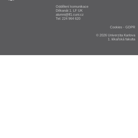
Oddělení komunikace
Děkanát 1. LF UK
alumni@lf1.cuni.cz
Tel: 224 964 620
Cookies
-
GDPR
© 2026 Univerzita Karlova
1. lékařská fakulta