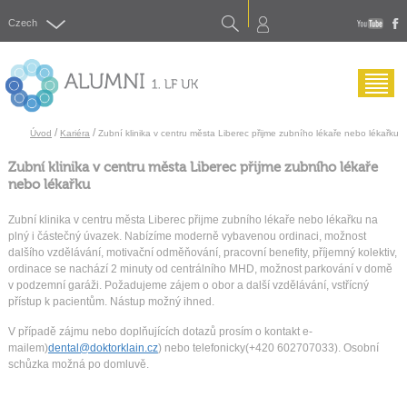
Search
Czech
yout
f
Menu
/
/
Úvod
Kariéra
Zubní klinika v centru města Liberec přijme zubního lékaře nebo lékařku
Zubní klinika v centru města Liberec přijme zubního lékaře
nebo lékařku
Zubní klinika v centru města Liberec přijme zubního lékaře nebo lékařku na
plný i částečný úvazek. Nabízíme moderně vybavenou ordinaci, možnost
dalšího vzdělávání, motivační odměňování, pracovní benefity, příjemný kolektiv,
ordinace se nachází 2 minuty od centrálního MHD, možnost parkování v domě
v podzemní garáži. Požadujeme zájem o obor a další vzdělávání, vstřícný
přístup k pacientům. Nástup možný ihned.
V případě zájmu nebo doplňujících dotazů prosím o kontakt e-
mailem)
dental@doktorklain.cz
) nebo telefonicky(+420 602707033). Osobní
schůzka možná po domluvě.