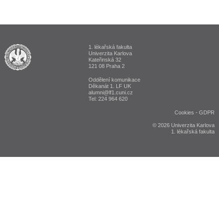
1. lékařská fakulta
ALUMNI 1. lékařská fakulta Univerzita Karlova v Praze
Univerzita Karlova
Kateřinská 32
121 08 Praha 2
Oddělení komunikace
Děkanát 1. LF UK
alumni@lf1.cuni.cz
Tel: 224 964 620
Cookies
-
GDPR
© 2026 Univerzita Karlova
1. lékařská fakulta