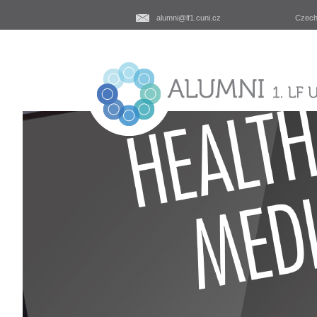
alumni@lf1.cuni.cz
Czec