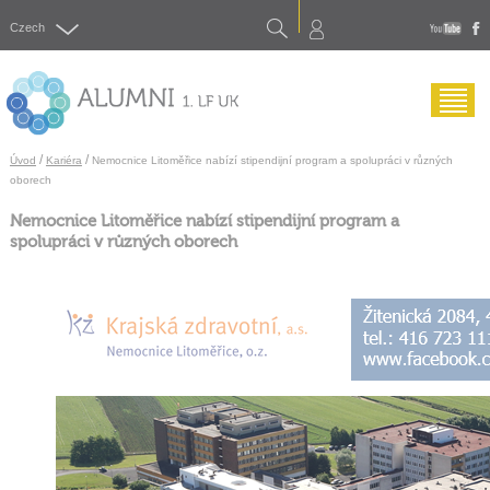
Search
Czech
yout
f
Menu
/
/
Úvod
Kariéra
Nemocnice Litoměřice nabízí stipendijní program a spolupráci v různých
oborech
Nemocnice Litoměřice nabízí stipendijní program a
spolupráci v různých oborech