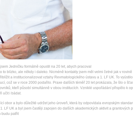
 jsem Jedničku formálně opustil na 20 let, abych pracoval
lo to blízko, ale někdy i daleko. Nicméně kontakty jsem měl velmi četné jak v rovi
e přiblížit a institucionalizovat vztahy Revmatologického ústavu a 1. LF UK. To vyúst
cí, což se v roce 2000 podařilo. Praxe dalších téměř 20 let prokázala, že šlo o šťa
ovníků, kteří působí simultánně v obou institucích. Vzniklé uspořádání přispělo k 
 učit i bádat.
cí obor a bylo důležité udržet jeho úroveň, která by odpovídala evropským standar
 LF UK a byl jsem častěji zapojen do dalších akademických aktivit a grantových pro
 budu patřit