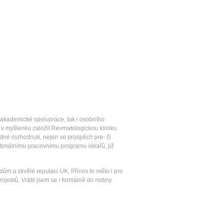
ně akademické spolupráce, tak i osobního
ilo v myšlenku založit Revmatologickou kliniku
stné rozhodnutí, nejen ve prospěch pre- či
optimálnímu pracovnímu programu lékařů, již
dům a skvělé reputaci UK. Přínos to mělo i pro
jektů. Vrátil jsem se i formálně do rodiny