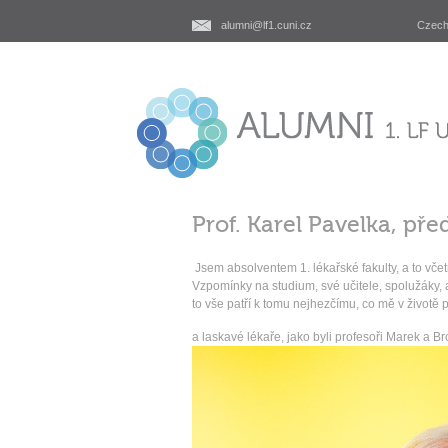
alumni@lf1.cuni.cz
Czec
Prof. Karel Pavelka, př
Jsem absolventem 1. lékařské fakulty, a to včet
Vzpomínky na studium, své učitele, spolužáky, a
to vše patří k tomu nejhezčímu, co mě v životě 
a laskavé lékaře, jako byli profesoři Marek a Bro