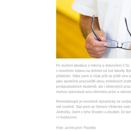
Po složení atestace z interny a dokončení CSc.
v resortním ústavu na dohled od své fakulty. By
přátelství. Stále jsem si však přál se ještě víc
jako společné pracoviště obou zmíněných institu
postgraduálních studentů, ale i vědeckých prac
mohou vykonávat svou klinickou práci a zároveň
Revmatologie je nesmírně dynamicky se vyvíjejí
mě osobně. Stal jsem se členem Vědecké rady 1.
Jedničky. Jsem z toho šťasten a doufám, že tam
i v budoucnu.
Foto: archiv prof. Pavelky